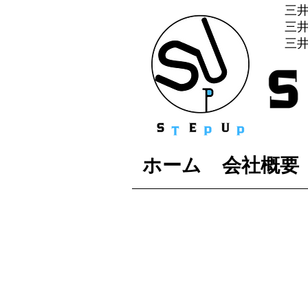
三
​
​三
ホーム
会社概要