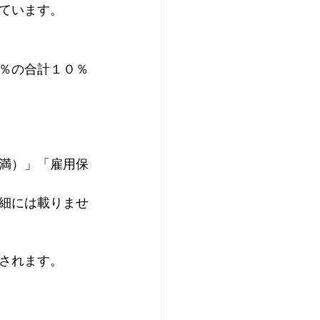
ています。
％の合計１０％
満）」「雇用保
細には載りませ
されます。