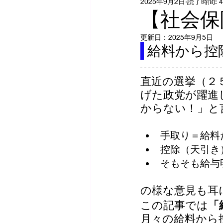
2025年9月2日
読了時間: 
【社会保
更新日：
2025年9月5日
 給料から
直近の選挙（２
げた政党が躍進
からない！」と
手取り＝給料
控除（天引き
そもそも給与
の様な意見も耳
この記事では
「
月々の給料から