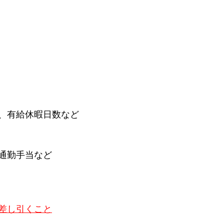
目
、有給休暇日数など
通勤手当など
差し引くこと