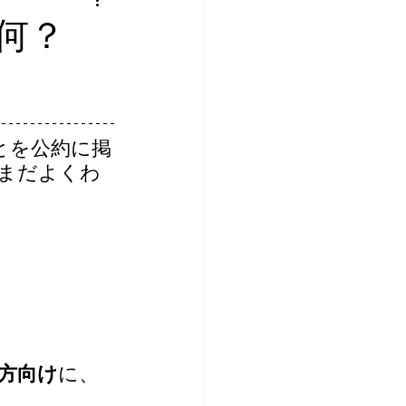
何？
とを公約に掲
まだよくわ
方向け
に、