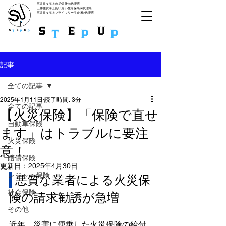
三井住友海上火災保険㈱代理店
​三井住友海上あいおい生命保険㈱代理店
​三井住友
海上プライマリー生命(株)代理店
記事
全ての記事
2025年1月11日
読了時間: 3分
全ての記事
【火災保険】「保険で直せ
自動車保険
ます」はトラブルに要注
火災保険
意！
賠償保険
更新日：
2025年4月30日
レジャー保険
 悪質な業者による火災保
社会保険
険の請求勧誘が急増
その他
近年、災害に便乗した火災保険の給付