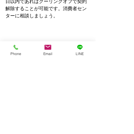
日以内であればクーリングオフで契約
解除することが可能です。消費者セン
ターに相談しましょう。
参照：一般社団法人日本損害保険協会
Phone
Email
LINE
請求注意喚起
.pdf
ダウンロード：PDF • 4.21MB
火災保険