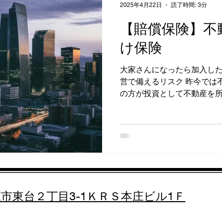
2025年4月22日
読了時間: 3分
【賠償保険】不
け保険
大家さんになったら加入した
営で備えるリスク 昨今では
の方が投資として不動産を
おります。 節税対策として
マンション・アパート・戸
リスクと保険での...
本庄市東台２丁目3-1ＫＲＳ本庄ビル1Ｆ