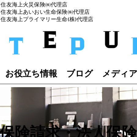
井住友海上火災保険㈱代理店
三井住友海上あいおい生命保険㈱代理店
井住友
海上プライマリー生命(株)代理店
お役立ち情報
ブログ
メディ
保険請求・​法人保険