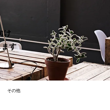
向け
します
その他