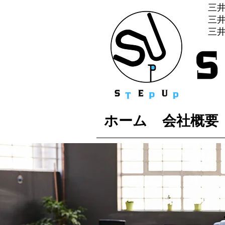
三
​
​三
ホーム
会社概要