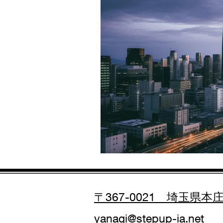
〒367-0021 埼玉県
yanagi@stepup-ia.net